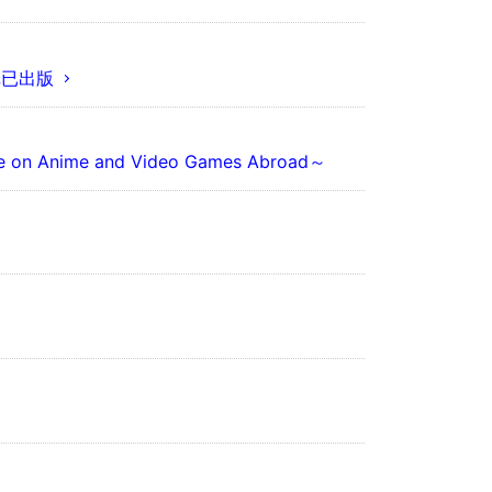
纸已出版
n Anime and Video Games Abroad～