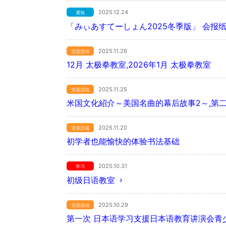
2025.12.24
通知
「みぃあすてーしょん2025冬季版」 会报
2025.11.26
交流活动
12月 太极拳教室
,
2026年1月 太极拳教室
2025.11.25
交流活动
米国文化紹介～美国名曲的幕后故事2～,第
2025.11.20
交流活动
初学者也能愉快的体验书法基础
2025.10.31
学习
初级日语教室
2025.10.29
交流活动
第一次 日本语学习支援日本语教育讲演会
青