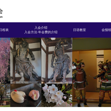
入会介绍
日程表
日语教室
会报
入会方法·年会费的介绍
初级日语教室
护理的日语教室
中级商务日语教室