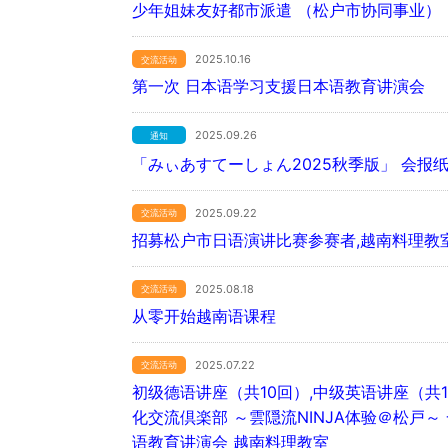
少年姐妹友好都市派遣 （松户市协同事业）
2025.10.16
交流活动
第一次 日本语学习支援日本语教育讲演会
2025.09.26
通知
「みぃあすてーしょん2025秋季版」 会报
2025.09.22
交流活动
招募松户市日语演讲比赛参赛者,越南料理教
2025.08.18
交流活动
从零开始越南语课程
2025.07.22
交流活动
初级德语讲座（共10回）,中级英语讲座（共1
化交流倶楽部 ～雲隠流NINJA体验＠松戸～
语教育讲演会
越南料理教室