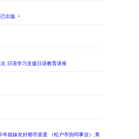
纸已出版
二次 日语学习支援日语教育讲座
少年姐妹友好都市派遣 （松户市协同事业）
,
青