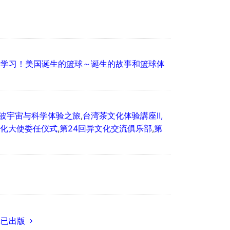
一起学习！美国诞生的篮球～诞生的故事和篮球体
筑波宇宙与科学体验之旅
,
台湾茶文化体验講座Ⅱ,
文化大使委任仪式
,
第24回异文化交流俱乐部
,
第
纸已出版