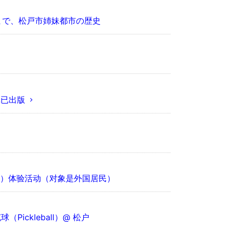
まで、松戸市姉妹都市の歴史
纸已出版
器）体验活动（对象是外国居民）
ickleball）@ 松户