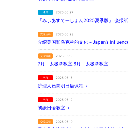
2025.06.27
通知
「みぃあすてーしょん2025夏季版」 会报
2025.06.23
交流活动
介绍美国和乌克兰的文化～Japan’s Influence o
2025.06.19
交流活动
7月 太极拳教室
,
8月 太极拳教室
2025.06.16
学习
护理人员简明日语课程
2025.06.12
学习
初级日语教室
2025.06.10
交流活动