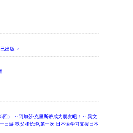
纸已出版
室
5回） ～阿加莎·克里斯蒂成为朋友吧！～,異文
一日游 秩父和长瀞,第一次 日本语学习支援日本