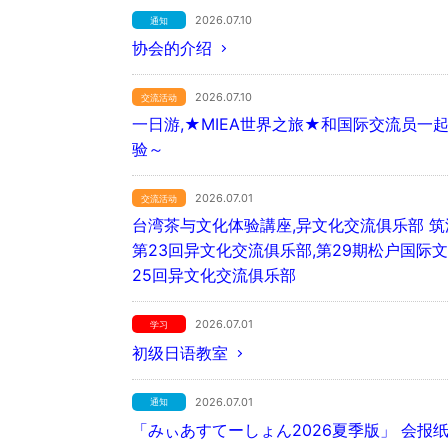
2026.07.10
通知
协会的介绍
2026.07.10
交流活动
一日游,★MIEA世界之旅★和国际交流员
验～
2026.07.01
交流活动
台湾茶与文化体验講座,异文化交流俱乐部 
第23回异文化交流俱乐部,第29期松户国际
25回异文化交流俱乐部
2026.07.01
学习
初级日语教室
2026.07.01
通知
「みぃあすてーしょん2026夏季版」 会报